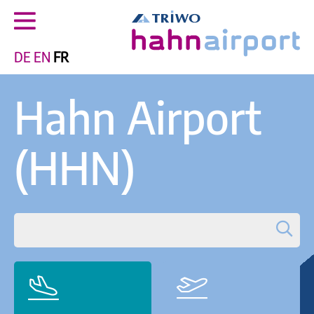
DE
EN
FR
Hahn Airport
(HHN)