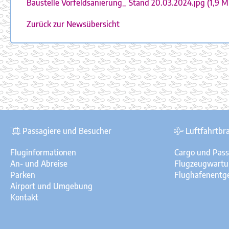
Baustelle Vorfeldsanierung_ Stand 20.03.2024.jpg
(1,9 M
Zurück zur Newsübersicht
Passagiere und Besucher
Luftfahrtbr
Fluginformationen
Cargo und Pas
An- und Abreise
Flugzeugwart
Parken
Flughafenentge
Airport und Umgebung
Kontakt