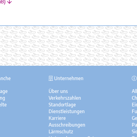
iB)
anche
Unternehmen
sage
Über uns
Al
ung
Verkehrszahlen
Ch
lte
Standortlage
Ei
Dienstleistungen
Fu
Karriere
Ge
Ausschreibungen
Pa
Lärmschutz
Si