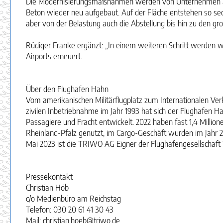
Die Modernisierungsmaßnahmen werden von Unternehmen aus d
Beton wieder neu aufgebaut. Auf der Fläche entstehen so sech
aber von der Belastung auch die Abstellung bis hin zu den gr
Rüdiger Franke ergänzt: „In einem weiteren Schritt werden
Airports erneuert.
Über den Flughafen Hahn
Vom amerikanischen Militärflugplatz zum Internationalen Verk
zivilen Inbetriebnahme im Jahr 1993 hat sich der Flughafen 
Passagiere und Fracht entwickelt. 2022 haben fast 1,4 Millione
Rheinland-Pfalz genutzt, im Cargo-Geschäft wurden im Jahr 
Mai 2023 ist die TRIWO AG Eigner der Flughafengesellscha
Pressekontakt
Christian Höb
c/o Medienbüro am Reichstag
Telefon: 030 20 61 41 30 43
Mail: christian.hoeb@triwo.de