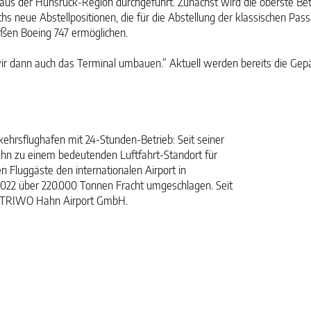
er Hunsrück-Region durchgeführt. Zunächst wird die oberste Betons
s neue Abstellpositionen, die für die Abstellung der klassischen Pa
oßen Boeing 747 ermöglichen.
 wir dann auch das Terminal umbauen.“ Aktuell werden bereits die 
ehrsflughafen mit 24-Stunden-Betrieb: Seit seiner
Hahn zu einem bedeutenden Luftfahrt-Standort für
n Fluggäste den internationalen Airport in
2022 über 220.000 Tonnen Fracht umgeschlagen. Seit
ft TRIWO Hahn Airport GmbH.