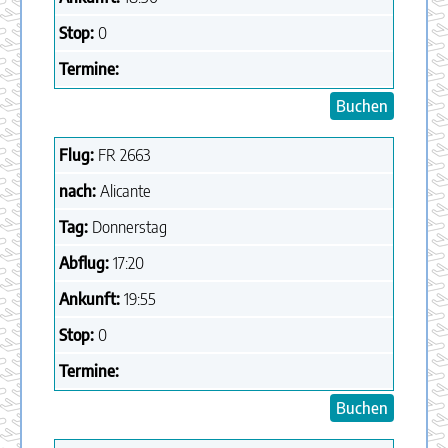
Stop:
0
Termine:
Buchen
Flug:
FR
2663
nach:
Alicante
Tag:
Donnerstag
Abflug:
17:20
Ankunft:
19:55
Stop:
0
Termine:
Buchen